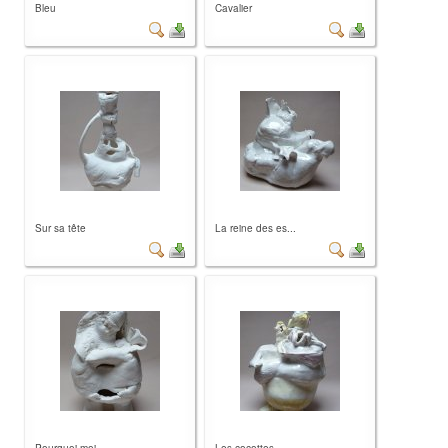
Bleu
Cavalier
Sur sa tête
La reine des es...