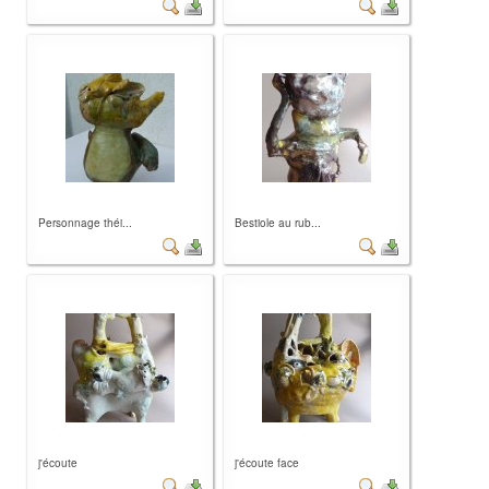
Personnage théi...
Bestiole au rub...
j'écoute
j'écoute face