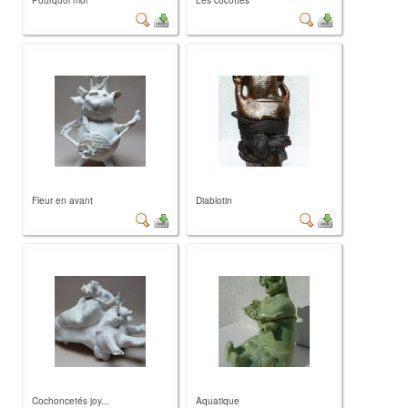
Pourquoi moi
Les cocottes
Fleur en avant
Diablotin
Cochoncetés joy...
Aquatique