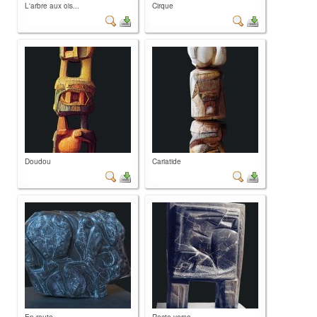
L'arbre aux ois...
Cirque
Doudou
Cariatide