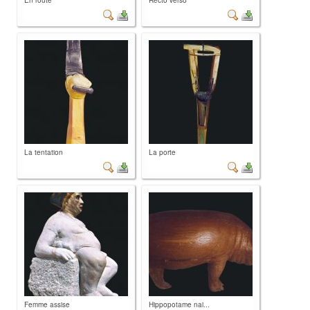
En route
Recto verso
La tentation
La porte
Femme assise
Hippopotame nai...